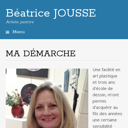
Béatrice JOUSSE
Artiste peintre
Menu
Aller
au
contenu
MA DÉMARCHE
principal
Une facilité en
art plastique
et trois ans
d’école de
dessin, m’ont
permis
d’acquérir au
fils des années
une certaine
sensibilité